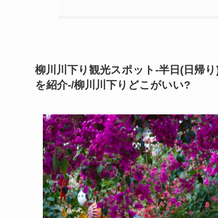
柳川川下り観光スポット-半日(日帰
を紹介-/柳川川下りどこがいい?