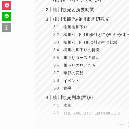
柳川川下りどこがいい?
柳川観光と所要時間
柳川市観光/柳川市周辺観光
柳川市川下り
柳川×川下り船会社どこがいいか迷
柳川×川下り船会社の料金比較
柳川の川下りの特徴
川下りコースの違い
川下りの見どころ
季節の花見
イベント
食事
柳川観光列車(西鉄)
水都
THE RAIL KITCHEN CHIKUGO