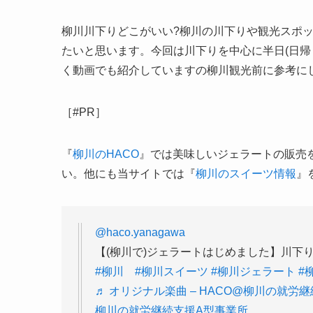
柳川川下りどこがいい?柳川の川下りや観光スポッ
たいと思います。今回は川下りを中心に半日(日帰
く動画でも紹介していますの柳川観光前に参考に
［#PR］
『
柳川のHACO
』では美味しいジェラートの販売
い。他にも当サイトでは『
柳川のスイーツ情報
』
@haco.yanagawa
【(柳川で)ジェラートはじめました】川
#柳川
#柳川スイーツ
#柳川ジェラート
#
♬ オリジナル楽曲 – HACO@柳川の就労継
柳川の就労継続支援A型事業所