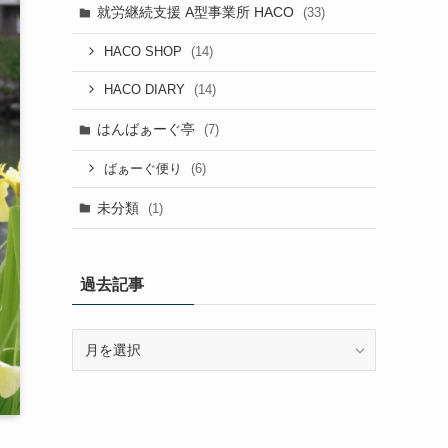
就労継続支援 A型事業所 HACO
(33)
(14)
HACO SHOP
(14)
HACO DIARY
はんばぁーぐ亭
(7)
(6)
ばぁーぐ便り
未分類
(1)
過去記事
過
去
記
事