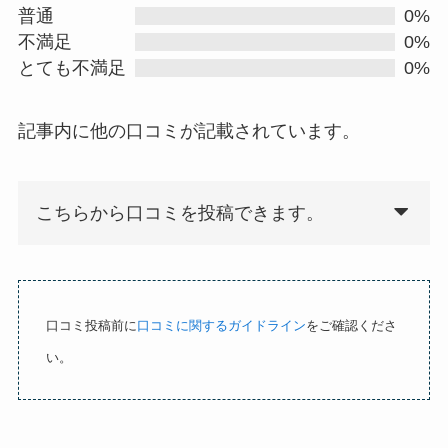
e
普通
0%
d
不満足
0%
0
とても不満足
0%
.
0
記事内に他の口コミが記載されています。
o
u
t
こちらから口コミを投稿できます。
o
f
5
口コミ投稿前に
口コミに関するガイドライン
をご確認くださ
い。