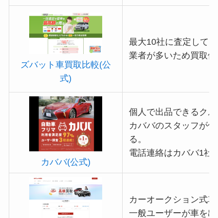
最大10社に査定して
業者が多いため買取価
ズバット車買取比較(公
式)
個人で出品できるクル
カババのスタッフが仲
る。
電話連絡はカババ1社
カババ(公式)
カーオークション式車
一般ユーザーが車を出