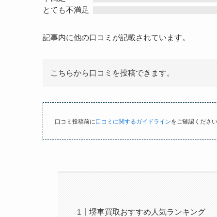
0
とても不満足
.
0
記事内に他の口コミが記載されています。
o
u
t
こちらから口コミを投稿できます。
o
f
5
口コミ投稿前に
口コミに関するガイドライン
をご確認くださ
堺車買取おすすめ人気ランキング