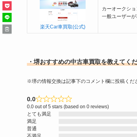
カーオークショ
一般ユーザーが
楽天Car車買取(公式)
・堺おすすめの中古車買取を教えてく
※堺の情報交換は記事下のコメント欄に投稿くだ
0.0
R
0.0 out of 5 stars (based on 0 reviews)
a
とても満足
t
満足
e
普通
d
不満足