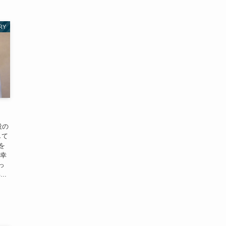
RY
役の
して
を
に幸
っ
..