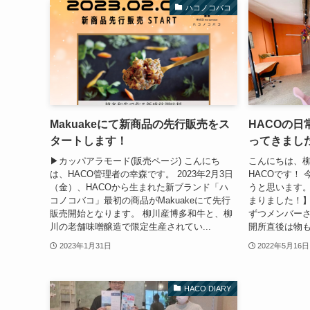
ハコノコバコ
Makuakeにて新商品の先行販売をス
HACOの
タートします！
ってきまし
▶︎カッパアラモード(販売ページ) こんにち
こんにちは、
は、HACO管理者の幸森です。 2023年2月3日
HACOです！
（金）、HACOから生まれた新ブランド「ハ
うと思います
コノコバコ」最初の商品がMakuakeにて先行
まりました！】
販売開始となります。 柳川産博多和牛と、柳
ずつメンバー
川の老舗味噌醸造で限定生産されてい...
開所直後は物も
2023年1月31日
2022年5月16日
HACO DIARY