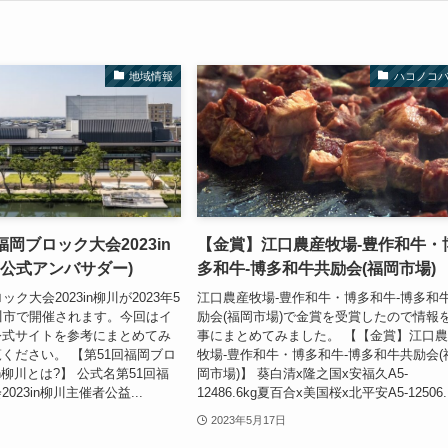
地域情報
ハコノコ
福岡ブロック大会2023in
【金賞】江口農産牧場-豊作和牛・
48公式アンバサダー)
多和牛-博多和牛共励会(福岡市場)
ック大会2023in柳川が2023年5
江口農産牧場-豊作和牛・博多和牛-博多和
川市で開催されます。今回はイ
励会(福岡市場)で金賞を受賞したので情報
公式サイトを参考にまとめてみ
事にまとめてみました。 【【金賞】江口
ください。 【第51回福岡ブロ
牧場-豊作和牛・博多和牛-博多和牛共励会(
in柳川とは?】 公式名第51回福
岡市場)】 葵白清x隆之国x安福久A5-
023in柳川主催者公益...
12486.6kg夏百合x美国桜x北平安A5-12506..
2023年5月17日