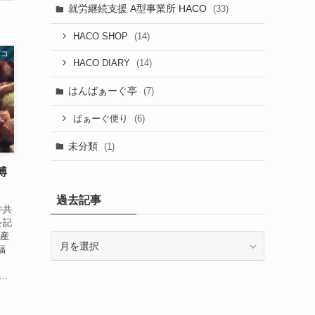
就労継続支援 A型事業所 HACO
(33)
(14)
HACO SHOP
バコ
(14)
HACO DIARY
はんばぁーぐ亭
(7)
(6)
ばぁーぐ便り
未分類
(1)
博
過去記事
牛共
を記
農産
過
福
去
記
..
事