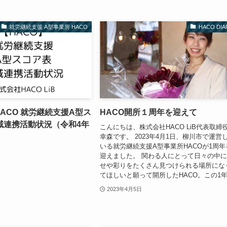
就労継続支援 A型事業所 HACO
HACO DIA
HACO 就労継続支援A型ス
HACO開所１周年を迎えて
域連携活動状況（令和4年
こんにちは、株式会社HACO LiB代表取締
幸森です。 2023年4月1日、柳川市で運営
いる就労継続支援A型事業所HACOが1周年
迎えました。 関わる人にとって日々の中
せや彩りをたくさん見つけられる場所にな
てほしいと願って開所したHACO。この1年.
2023年4月5日