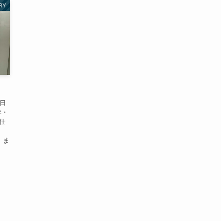
RY
1日
学・
仕
。
、ま