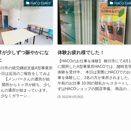
HACO DIARY
HACO DIA
日常が少しずつ賑やかにな
体験お疲れ様でした！
た
【HACOのお仕事を体験】 柳川市にて4月
に開所したA型事業所HACOでは、随時見
柳川市の就労継続支援A型事業所
体験を受付中。 本日は実際にHACOでのお
 今日は近況のご報告をしてみよ
事を体験しに、2名の方が来所されました
。 【メンバーさんの通所が始
午前のお仕事 10:00の朝礼からスタートし
 開所から１ヶ月が経ち、少し
ずはHACOショップの開店準備。 商品の...
さんの通所が始まっています。
少なくガラーン...
2022年4月26日