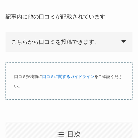
.
0
記事内に他の口コミが記載されています。
o
u
t
こちらから口コミを投稿できます。
o
f
5
口コミ投稿前に
口コミに関するガイドライン
をご確認くださ
い。
目次