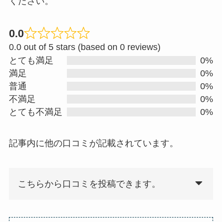
ください。
0.0
R
0.0 out of 5 stars (based on 0 reviews)
a
とても満足
0%
t
満足
0%
e
普通
0%
d
不満足
0%
0
とても不満足
0%
.
0
記事内に他の口コミが記載されています。
o
u
t
こちらから口コミを投稿できます。
o
f
5