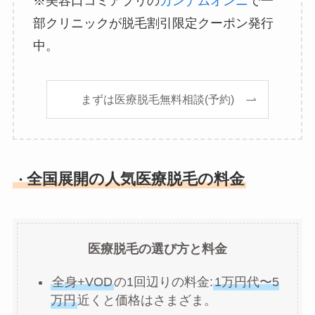
※美容口コミアプリの
カンナムオンニ
で一
部クリニックが脱毛割引限定クーポン発行
中。
_
まずは医療脱毛無料相談(予約)
全国展開の人気医療脱毛の料金
・
医療脱毛の選び方と料金
全身+VOD
の1回辺りの料金:
1万円代〜5
万円
近くと価格はさまざま。