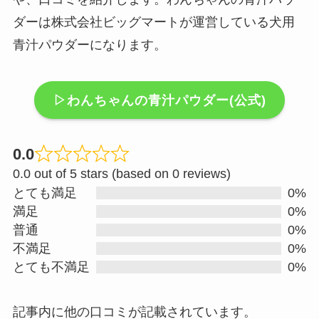
ダーは株式会社ビッグマートが運営している犬用
青汁パウダーになります。
▷わんちゃんの青汁パウダー(公式)
0.0
R
0.0 out of 5 stars (based on 0 reviews)
a
とても満足
0%
t
満足
0%
e
普通
0%
d
不満足
0%
0
とても不満足
0%
.
0
記事内に他の口コミが記載されています。