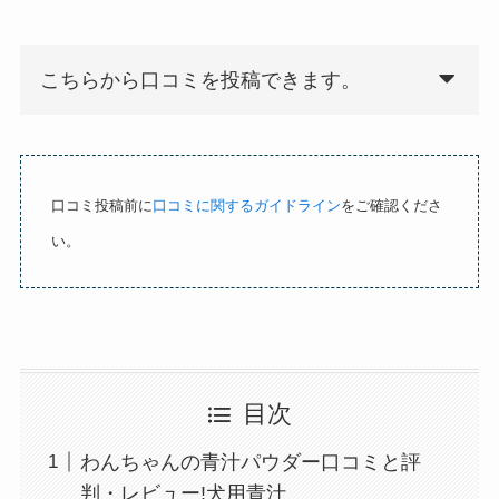
o
u
t
こちらから口コミを投稿できます。
o
満足度を選択してください
f
5
口コミ投稿前に
口コミに関するガイドライン
をご確認くださ
感想を教えてください
い。
目次
名前(ニックネーム)
わんちゃんの青汁パウダー口コミと評
判・レビュー!犬用青汁