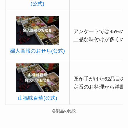
(公式)
アンケートでは95%の
上品な味付けが多くの
婦人画報のおせち(公式)
匠が手がけた62品目の
定番のお料理から洋風
山福味百華(公式)
各製品の比較