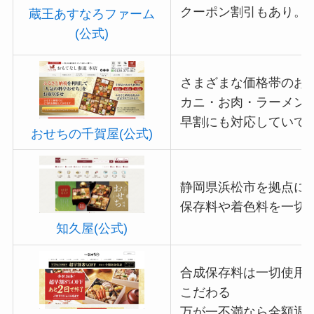
クーポン割引もあり。
蔵王あすなろファーム
(公式)
さまざまな価格帯のお
カニ・お肉・ラーメン
早割にも対応していて
おせちの千賀屋(公式)
静岡県浜松市を拠点に約
保存料や着色料を一切
知久屋(公式)
合成保存料は一切使用
こだわる
万が一不満なら全額返