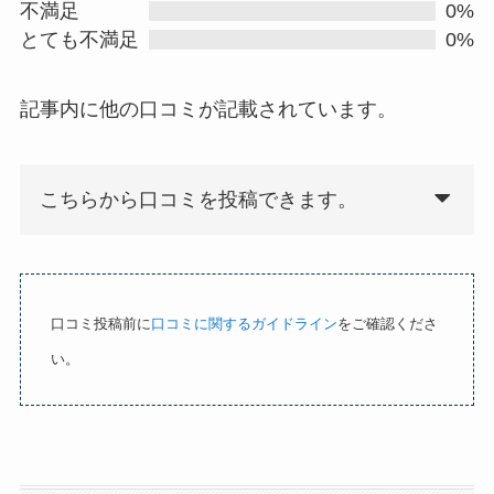
d
不満足
0%
0
とても不満足
0%
.
0
記事内に他の口コミが記載されています。
o
u
t
こちらから口コミを投稿できます。
o
f
5
口コミ投稿前に
口コミに関するガイドライン
をご確認くださ
い。