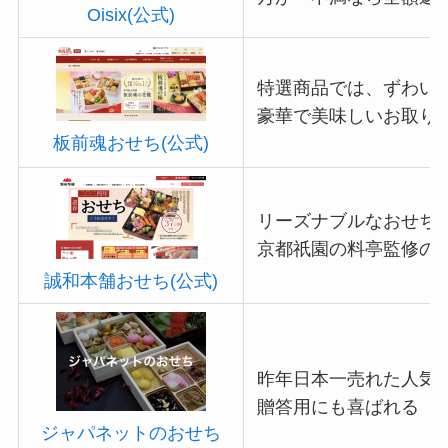
Oisix(公式)
特選商品では、ずわい
豪華で美味しいお取り
板前魂おせち(公式)
リーズナブルなおせち
京都祇園の料亭監修の
誠和本舗おせち(公式)
昨年日本一売れた人気
贈答用にも喜ばれる
ジャパネットのおせち