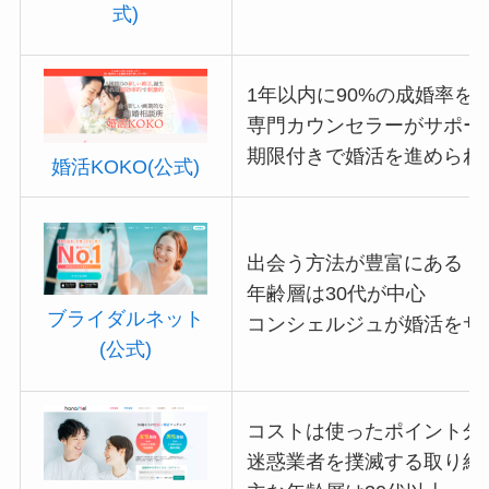
式)
1年以内に90%の成婚率を
専門カウンセラーがサポー
期限付きで婚活を進められ
婚活KOKO(公式)
出会う方法が豊富にある
年齢層は30代が中心
ブライダルネット
コンシェルジュが婚活をサ
(公式)
コストは使ったポイント分
迷惑業者を撲滅する取り組