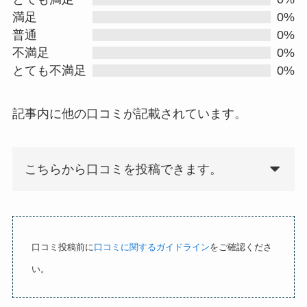
t
満足
0%
e
普通
0%
d
不満足
0%
0
とても不満足
0%
.
0
記事内に他の口コミが記載されています。
o
u
t
こちらから口コミを投稿できます。
o
f
5
口コミ投稿前に
口コミに関するガイドライン
をご確認くださ
い。