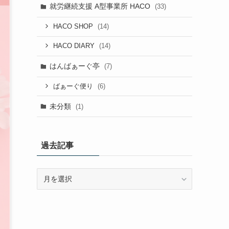
就労継続支援 A型事業所 HACO
(33)
(14)
HACO SHOP
(14)
HACO DIARY
はんばぁーぐ亭
(7)
(6)
ばぁーぐ便り
未分類
(1)
過去記事
過
去
記
事