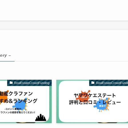
ory –
RealEstateCrowdFunding
RealEstateCrowdFund