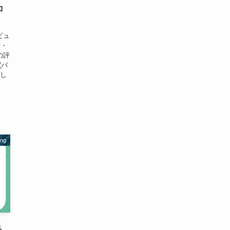
コ
ビュ
判・
の評
(バ
営し
ing
ュ