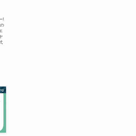
・
ー!
トの
エ
ヤ
式
ing