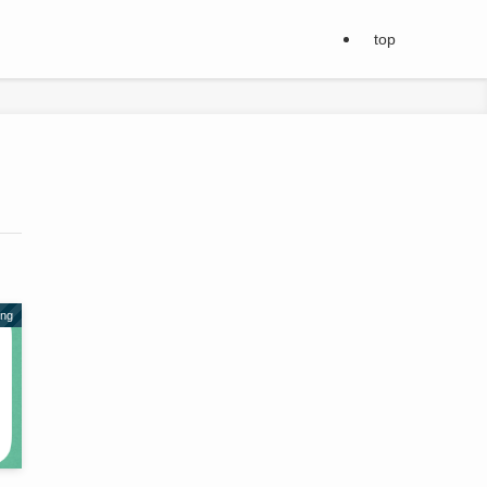
top
ing