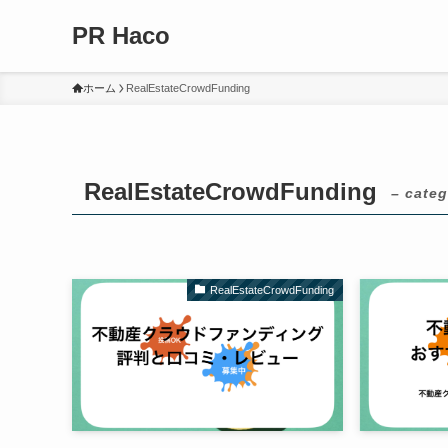
PR Haco
ホーム
RealEstateCrowdFunding
RealEstateCrowdFunding
– categ
RealEstateCrowdFunding