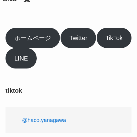
ホームページ
Twitter
TikTok
LINE
tiktok
@haco.yanagawa